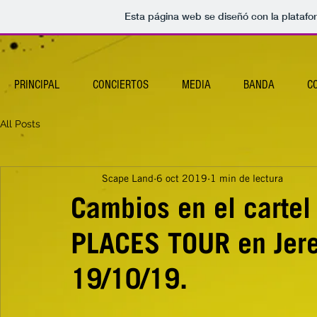
Esta página web se diseñó con la plataf
PRINCIPAL
CONCIERTOS
MEDIA
BANDA
C
All Posts
Scape Land
6 oct 2019
1 min de lectura
Cambios en el cartel
PLACES TOUR en Jerez
19/10/19.